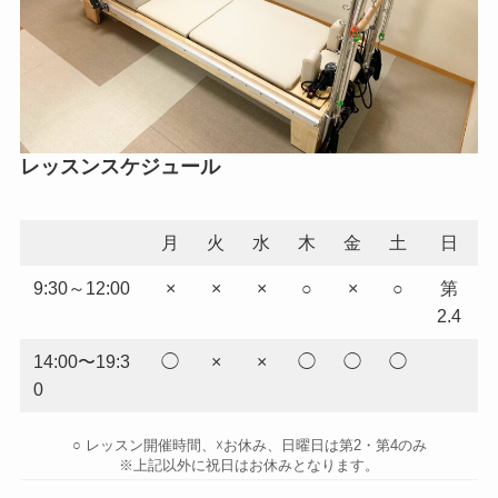
レッスンスケジュール
月
火
水
木
金
土
日
9:30～12:00
×
×
×
○
×
○
第
2.4
14:00〜19:3
◯
×
×
◯
◯
◯
0
○ レッスン開催時間、☓お休み、日曜日は第2・第4のみ
※上記以外に祝日はお休みとなります。