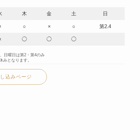
水
木
金
土
日
×
○
×
○
第2.4
×
◯
◯
◯
み、日曜日は第2・第4のみ
休みとなります。
し込みページ