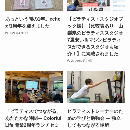
あっという間の1年。echo
【ピラティス・スタジオブ
が1周年を迎えました
ック様】【比較表あり 山
梨県のピラティススタジオ
2026年4月19日
7選安い＆マシンピラティ
スができるスタジオも紹
介！】に掲載されました
2026年3月27日
「ピラティスでつながる、
ピラティストレーナーのた
あたたかな時間― Colorful
めの学びと勉強会 ― 独立
Life 開業2周年ランチセミ
してもつながる場所