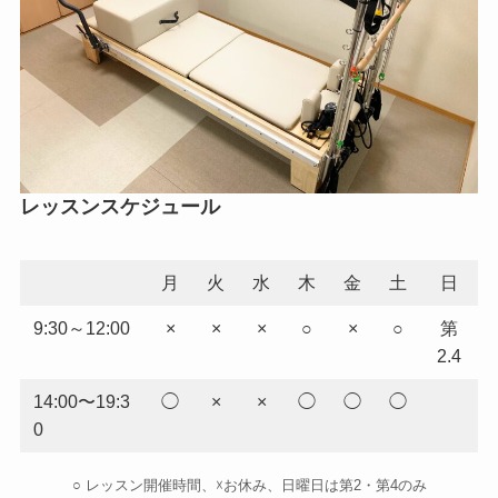
レッスンスケジュール
月
火
水
木
金
土
日
9:30～12:00
×
×
×
○
×
○
第
2.4
14:00〜19:3
◯
×
×
◯
◯
◯
0
○ レッスン開催時間、☓お休み、日曜日は第2・第4のみ